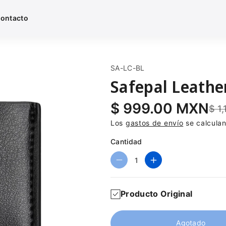
ontacto
S
SA-LC-BL
K
Safepal Leathe
U
:
$ 999.00 MXN
$ 1
Los
gastos de envío
se calculan
Cantidad
R
A
e
u
d
m
Producto Original
u
e
c
n
i
t
Agotado