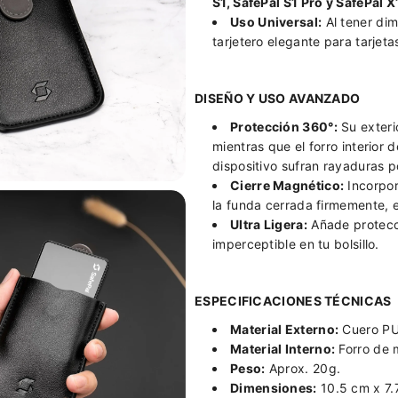
S1, SafePal S1 Pro y SafePal X
a
e
Uso Universal:
Al tener dim
t
a
tarjetero elegante para tarjeta
h
t
e
h
r
e
DISEÑO Y USO AVANZADO
C
r
a
C
Protección 360°:
Su exterio
s
a
mientras que el forro interior 
e
s
dispositivo sufran rayaduras po
e
Cierre Magnético:
Incorpor
la funda cerrada firmemente, e
Ultra Ligera:
Añade protecci
imperceptible en tu bolsillo.
ESPECIFICACIONES TÉCNICAS
Material Externo:
Cuero PU 
Material Interno:
Forro de m
Peso:
Aprox. 20g.
Dimensiones:
10.5 cm x 7.