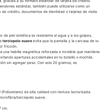
1
, gracias a su formato estándar de tarjeta de crédito.
ensiones estándar, también puede utilizarse como un
s de crédito, documentos de identidad o tarjetas de visita.
r de piel sintética es resistente al agua y a los golpes,
de
terciopelo suave
evita que la pantalla y la carcasa de tu
r fricción.
a una hebilla magnética reforzada e invisible que mantiene
vitando aperturas accidentales en tu bolsillo o mochila.
ón sin agregar peso. Con solo 20 gramos, es
(Poliuretano) de alta calidad con textura texturizada.
icrofibra/terciopelo suave.
7 cm.