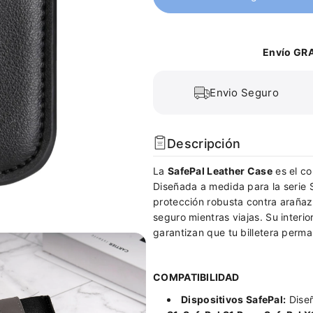
r
a
c
r
a
c
n
a
Envío GRA
t
n
i
t
d
i
Envio Seguro
a
d
d
a
p
d
Descripción
a
p
r
a
La
SafePal Leather Case
es el co
a
r
Diseñada a medida para la serie 
S
a
protección robusta contra arañaz
a
S
seguro mientras viajas. Su interio
f
a
garantizan que tu billetera perm
e
f
p
e
a
p
COMPATIBILIDAD
l
a
L
l
Dispositivos SafePal:
Diseñ
e
L