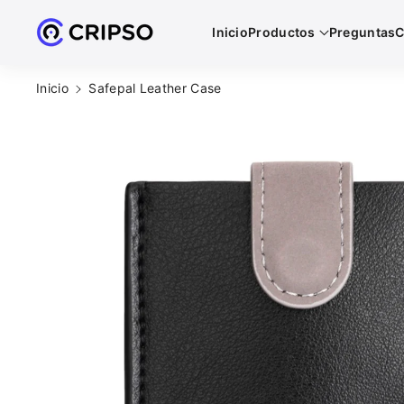
Directamente
Inicio
Productos
Preguntas
C
Al Contenido
Ir
Inicio
Safepal Leather Case
Directamente
A La
Información
Del Producto