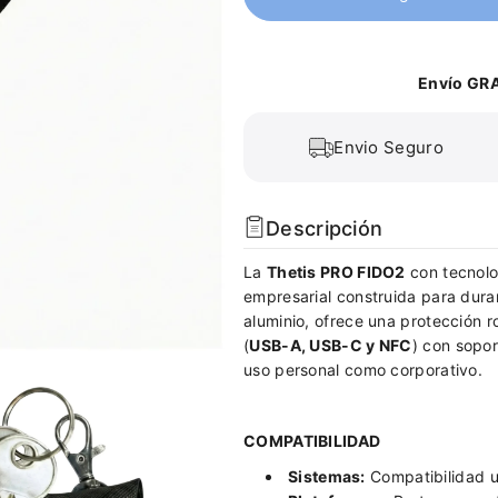
r
a
c
r
a
c
n
a
Envío GRA
t
n
i
t
d
i
Envio Seguro
a
d
d
a
p
d
Descripción
a
p
r
a
La
Thetis PRO FIDO2
con tecnol
a
r
empresarial construida para dura
T
a
aluminio, ofrece una protección 
h
T
(
USB-A, USB-C y NFC
) con sopo
e
h
uso personal como corporativo.
t
e
i
t
s
i
COMPATIBILIDAD
P
s
R
P
Sistemas:
Compatibilidad u
O
R