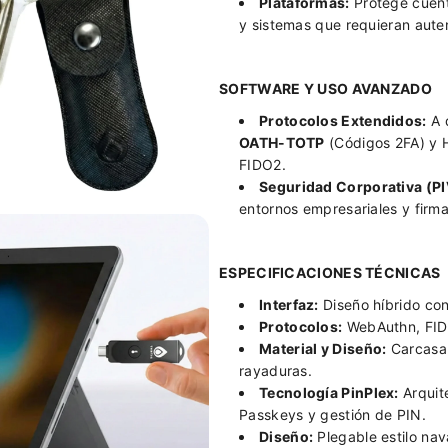
Plataformas:
Protege cuent
F
O
y sistemas que requieran aute
I
F
D
I
O
D
SOFTWARE Y USO AVANZADO
2
O
Protocolos Extendidos:
A d
P
2
i
P
OATH-TOTP
(Códigos 2FA) y 
n
i
FIDO2.
P
n
Seguridad Corporativa (PI
l
P
entornos empresariales y firm
e
l
x
e
x
ESPECIFICACIONES TÉCNICAS
Interfaz:
Diseño híbrido c
Protocolos:
WebAuthn, FID
Material y Diseño:
Carcasa 
rayaduras.
Tecnología PinPlex:
Arquit
Passkeys y gestión de PIN.
Diseño:
Plegable estilo nav