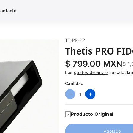
ontacto
S
TT-PR-PP
K
Thetis PRO FID
U
:
$ 799.00 MXN
$ 1
Los
gastos de envío
se calculan
Cantidad
R
A
e
u
d
m
Producto Original
u
e
c
n
i
t
Agotado