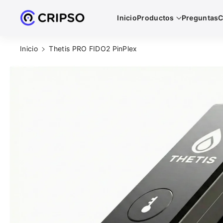
Directamente
Inicio
Productos
Preguntas
C
Al Contenido
Ir
Inicio
Thetis PRO FIDO2 PinPlex
Directamente
A La
Información
Del Producto