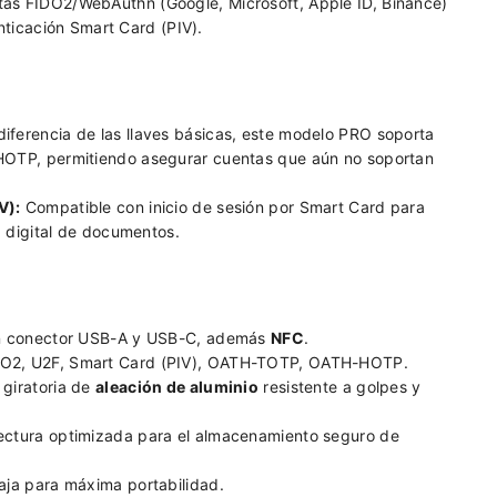
as FIDO2/WebAuthn (Google, Microsoft, Apple ID, Binance)
nticación Smart Card (PIV).
iferencia de las llaves básicas, este modelo PRO soporta
HOTP, permitiendo asegurar cuentas que aún no soportan
V):
Compatible con inicio de sesión por Smart Card para
a digital de documentos.
on conector USB-A y USB-C, además
NFC
.
O2, U2F, Smart Card (PIV), OATH-TOTP, OATH-HOTP.
giratoria de
aleación de aluminio
resistente a golpes y
ectura optimizada para el almacenamiento seguro de
aja para máxima portabilidad.