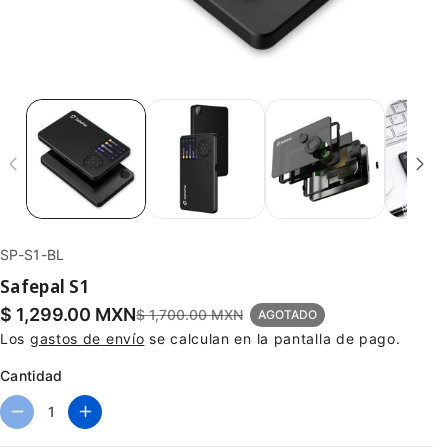
S
SP-S1-BL
K
Safepal S1
U
$ 1,299.00 MXN
$ 1,700.00 MXN
AGOTADO
:
Los
gastos de envío
se calculan en la pantalla de pago.
Cantidad
R
A
e
u