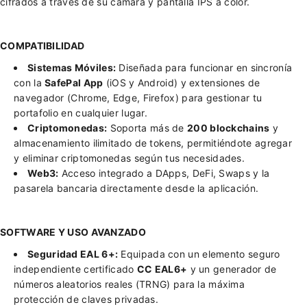
cifrados a través de su cámara y pantalla IPS a color.
p
e
a
p
l
a
COMPATIBILIDAD
S
l
1
S
Sistemas Móviles:
Diseñada para funcionar en sincronía
1
con la
SafePal App
(iOS y Android) y extensiones de
navegador (Chrome, Edge, Firefox) para gestionar tu
portafolio en cualquier lugar.
Criptomonedas:
Soporta más de
200 blockchains
y
almacenamiento ilimitado de tokens, permitiéndote agregar
y eliminar criptomonedas según tus necesidades.
Web3:
Acceso integrado a DApps, DeFi, Swaps y la
pasarela bancaria directamente desde la aplicación.
SOFTWARE Y USO AVANZADO
Seguridad EAL 6+:
Equipada con un elemento seguro
independiente certificado
CC EAL6+
y un generador de
números aleatorios reales (TRNG) para la máxima
protección de claves privadas.