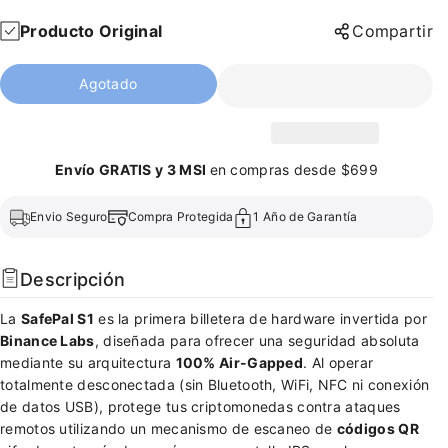
d
m
Producto Original
Compartir
u
e
c
n
i
t
Agotado
r
a
c
r
a
c
n
a
Envío GRATIS y 3 MSI
en compras desde $699
t
n
i
t
Envio Seguro
Compra Protegida
1 Año de Garantía
d
i
a
d
d
a
Descripción
p
d
a
p
La
SafePal S1
es la primera billetera de hardware invertida por
r
a
Binance Labs
, diseñada para ofrecer una seguridad absoluta
a
r
mediante su arquitectura
100% Air-Gapped
. Al operar
S
a
totalmente desconectada (sin Bluetooth, WiFi, NFC ni conexión
a
S
de datos USB), protege tus criptomonedas contra ataques
f
a
remotos utilizando un mecanismo de escaneo de
códigos QR
e
f