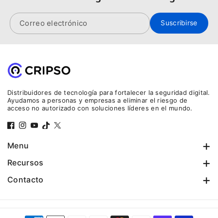
Correo electrónico
Suscribirse
Distribuidores de tecnología para fortalecer la seguridad digital.
Ayudamos a personas y empresas a eliminar el riesgo de
acceso no autorizado con soluciones líderes en el mundo.
F
I
Y
T
T
a
n
o
i
w
Menu
c
s
u
k
i
Inicio
Recursos
e
t
T
T
t
Security Keys
Preguntas frecuentes
Contacto
b
a
u
o
t
Hardware Wallets
Política de privacidad
WhatsApp
o
g
b
k
e
info@cripso.com
Accesorios
Términos del servicio
o
r
e
r